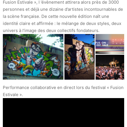
Fusion Estivale », l ’évènement attirera alors près de 3000
personnes et déjà une dizaine d’artistes incontournables de
la scène française. De cette nouvelle édition naît une
identité claire et affirmée : le mélange de deux styles, deux
univers à l’image des deux collectifs fondateurs.
Performance collaborative en direct lors du festival « Fusion
Estivale ».