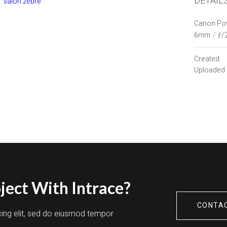
DETAIL
salon zebre
Canon Po
6mm
/
ƒ/
Created
Uploaded
ject With Intrace?
CONTA
cing elit, sed do eiusmod tempor