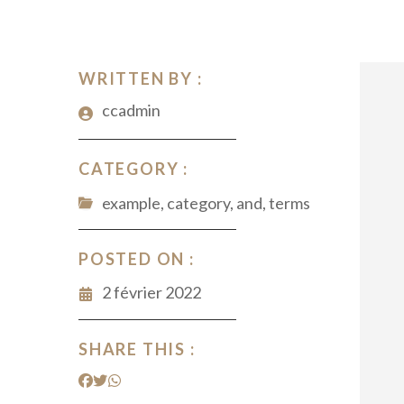
WRITTEN BY :
ccadmin
CATEGORY :
example, category, and, terms
POSTED ON :
2 février 2022
SHARE THIS :