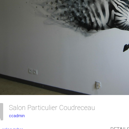
Salon Particulier Coudreceau
ccadmin