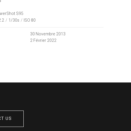
S
werShot S95
2.2
/
1/30s
/
ISO 80
30 Novembre 2013
2 Février 2022
CT US